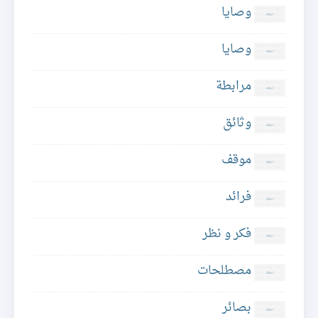
وصايا
وصايا
مرابطة
وثائق
موقف
فرائد
فكر و نظر
مصطلحات
بصائر