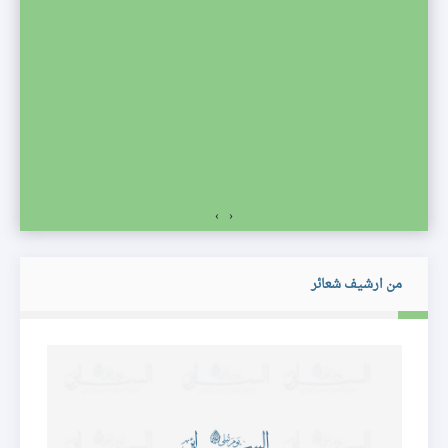
صف
›
‹
من ارشيف شعائر