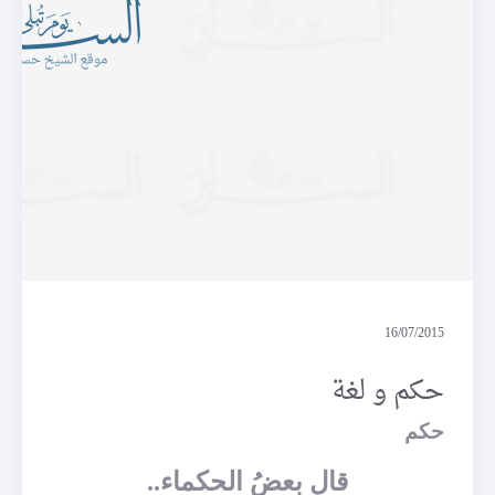
حكم و لغة
16/07/2015
حكم و لغة
حكم
قال بعضُ الحكماء..