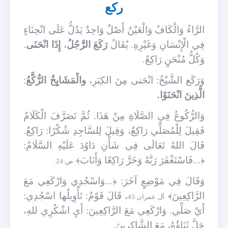
ركع
الرَّاءُ وَالْكَافُ وَالْعَيْنُ أَصْلٌ وَاحِدٌ يَدُلُّ عَلَى انْحِنَاءٍ
فِي الْإِنْسَانِ وَغَيْرِهِ. يُقَالُ
رَكَعَ الرَّجُلُ
،
إِذَا انْحَنَى
.
وَكُلُّ مُنْحَنٍ رَاكِعٌ.
وَرَكَع الشَّيْخُ: انْحَنى مِنَ الكِبَرِ،
والْمَشَايِخُ الرُّكَّعُ
:
الَّذِينَ انْحَنَوْا.
وَالرُّكُوعُ فِي الصَّلَاةِ مِنْ هَذَا. ثُمَّ تَصَرَّفَ الْكَلَامُ
فَقِيلَ لِلْمُصَلِّي رَاكِعٌ، وَقِيلَ لِلسَّاجِدِ شُكْرًا: رَاكِعٌ.
قَالَ اللهُ تَعَالَى فِي شَأْنِ دَاوُدَ عَلَيْهِ السَّلَامُ:
﴿...فَاسْتَغْفَرَ رَبَّهُ وَخَرَّ رَاكِعًا وَأَنَابَ﴾
ص:24.
وَقَالَ فِي مَوْضِعٍ آخَرَ: ﴿...وَاسْجُدِي وَارْكَعِي مَعَ
الرَّاكِعِينَ﴾
، قَالَ قَوْمٌ: تَأْوِيلُها اسْجُدِي:
آل عمران:43
أَيْ صَلِّي. وَارْكَعِي مَعَ الرَّاكِعِينَ: أَيِ اشْكُرِي للهِ،
جَلَّ ثَنَاؤُهُ، مَعَ الشَّاكِرِينَ.