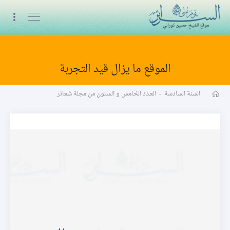
البث المباشر
الموقع ما يزال قيد التجربة
مجلة شعائر word
السنة السادسة
-
العـدد الخامس و الستون من مجلة شعائر