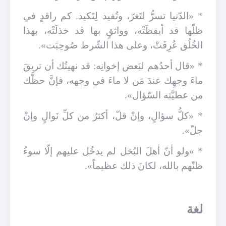
* «الدّنيا تسرُّ لتَغرّ، وتُفيد لِتَكيد. كم راقدٍ في
ظلّها قد أيقظَتْه، وواثقٍ بها قد خذلَتْه، بهذا
الخُلُق عُرِفَتْ، وعلى هذا الشّرط صُوحِبَت».
* «قال أحدُهم لبَعض إخوانِه: قد نهيتُك أن تريقَ
ماءَ وجهِك عندَ مَن لا ماءَ في وجهه، فإنَّ حظَّك
من عطيَّته السّؤال».
* «كلُّ سؤالٍ، وإنْ قلّ، أكثرُ من كلِّ نَوالٍ وإنْ
جلّ».
* «ولو أنّ أهلَ البُخل لم يدخُل عليهم إلّا سوءُ
ظنّهم بالله، لكانَ ذلك عظيماً».
لغة