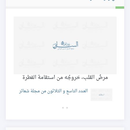
مرضُ القلب، خروجُه من استقامة الفطرة
ئر
العـدد التاسع و الثلاثون من مجلة شعائر
›
‹