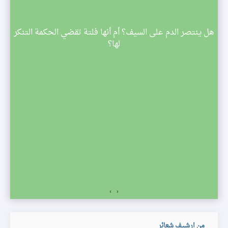
م
هل ينتصر الدم على السيف؟ أم أنها فلتة تقضي الحكمة التنكر
 تبدأ
لها؟
صف
›
‹
من ارشيف شعائر