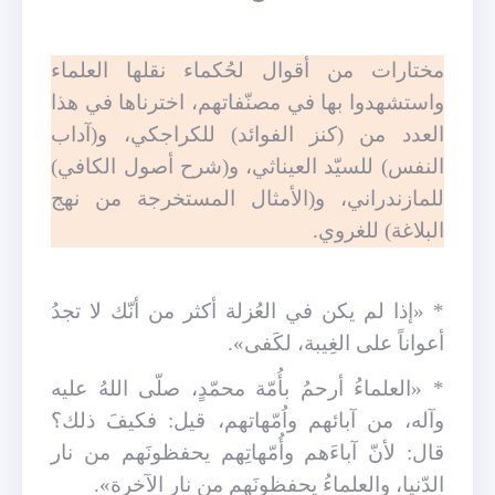
مختارات من أقوال لحُكماء نقلها العلماء
واستشهدوا بها في مصنّفاتهم، اخترناها في هذا
العدد من (كنز الفوائد) للكراجكي، و(آداب
النفس) للسيّد العيناثي، و(شرح أصول الكافي)
للمازندراني، و(الأمثال المستخرجة من نهج
البلاغة) للغروي.
* «إذا لم يكن في العُزلة أكثر من أنّك لا تجدُ
أعواناً على الغِيبة، لكَفى».
* «العلماءُ أرحمُ بأُمّة محمّدٍ، صلّى اللهُ عليه
وآله، من آبائهم واُمّهاتهم، قيل: فكيفَ ذلك؟
قال: لأنّ آباءَهم وأُمّهاتِهم يحفظونَهم من نار
الدّنيا، والعلماءُ يحفظونَهم من نار الآخرة».