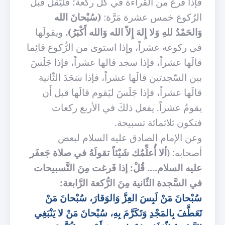
فإذا فرغ من القراءة في كُلِّ ركعة؛ فَليَقُل قَبلَ
الرُكوع خمس عشرة مَرَّة:
(سُبْحانَ الله
وَالحَمْدُ للهِ وَلا إِلهَ إِلاّ الله وَالله أَكْبَرُ).
ويقولَها
في ركوعه عشراً، وإِذا استوى من الرُّكوع قائِما
قالَها عشراً، فإذا سجد قالها عشراً، فإذا جَلَسَ
بين السّجدتين قالَها عشراً، فإذا سَجَدَ الثّانية
قالَها عشراً، فإذا جَلَسَ ليَقوم قالَها قبل أَن
يقومُ عشراً. يفعل ذلكَ في الأربع ركعات
فتكون ثلاثمائة تسبيحة.
وعن الإمام الصادق عليه السلام لبعض
أصحابه: (
ألا أُعلِّمُك شَيْئاً تقولَهُ في صلاة جَعفَر
عليه السلام.... قُلْ: إذا فَرغت مِنَ التَّسبيحات
في السَّجدة الثّانية مِنَ الرُّكعة الرَّابعة:
سُبْحانَ مَنْ لَبِسَ العِزَّ وَالوَقارَ، سُبْحانَ مَنْ
تَعَطَّفَ بِالمَجْدِ وَتَكَرَّمَ بِهِ، سُبْحانَ مَنْ لا يَنْبَغِي