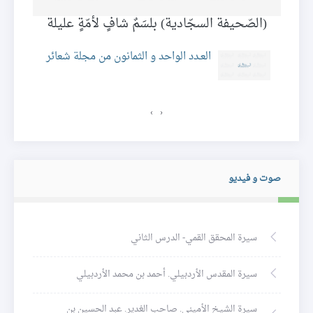
(الصّحيفة السجّادية) بلسَمٌ شافٍ لأمّةٍ عليلة
كيف
ئر
العـدد الواحد و الثمانون من مجلة شعائر
›
‹
صوت و فيديو
سيرة المحقق القمي- الدرس الثاني
سيرة المقدس الأردبيلي. أحمد بن محمد الأردبيلي
سيرة الشيخ الأميني. صاحب الغدير. عبد الحسين بن