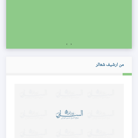
صف
›
‹
من ارشيف شعائر