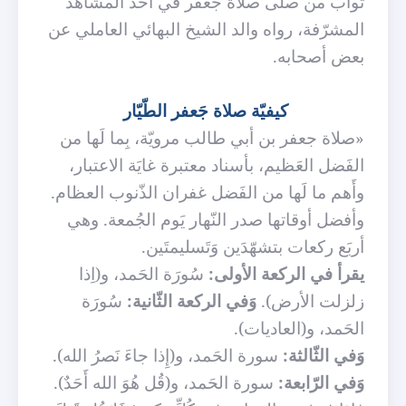
ثواب من صلّى صلاة جعفر في أحد المشاهد
المشرّفة، رواه والد الشيخ البهائي العاملي عن
بعض أصحابه.
كيفيّة صلاة جَعفر الطّيّار
«صلاة جعفر بن أبي طالب مرويّة، بِما لَها من
الفَضل العَظيم، بأسناد معتبرة غايَة الاعتبار،
وأَهم ما لَها من الفَضل غفران الذّنوب العظام.
وأفضل أوقاتها صدر النّهار يَوم الجُمعة. وهي
أربَع ركعات بتشهّدَين وَتَسليمتَين.
يقرأ في الركعة الأولى:
سُورَة الحَمد، و(اِذا
زلزلت الأرض).
وَفي الركعة الثّانية:
سُورَة
الحَمد، و(العاديات).
وَفي الثّالثة:
سورة الحَمد، و(إِذا جاءَ نَصرُ الله).
وَفي الرّابعة:
سورة الحَمد، و(قُل هُوَ الله أَحَدٌ).