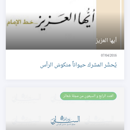
أيها العزيز
07/04/2016
يُحشَر المشرك حيواناً منكوسَ الرأس
العـدد الرابع و السبعون من مجلة شعائر