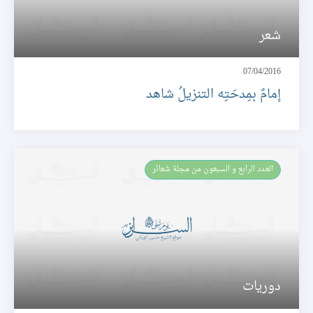
شعر
07/04/2016
إمامٌ بمِدحَتِه التنزيلُ شاهد
العـدد الرابع و السبعون من مجلة شعائر
دوريات