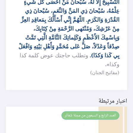
التَّسْبِيحُ إِلّا لَهُ، سُبْحانَ مَنْ أَحْصَى كُلَّ شَيءٍ
عِلْمُهُ، سُبْحانَ ذِي المَنِّ وَالنِّعَمِ، سُبْحانَ ذِي
القُدْرَةِ وَالكَرَمِ. اللّهُمَّ إِنِّي أَسْأَلُكَ بِمَعاقِدِ العِزِّ
مِنْ عَرْشِكَ، وَمُنْتَهى الرَّحْمَةِ مِنْ كِتَابِكَ،
وَبِاسْمِكَ الأَعْظَمِ وَكَلِماتِكَ التَّامَّةِ الَّتِي تَمَّتْ
صِدْقاً وَعَدْلاً، صَلِّ عَلى مُحَمَّدٍ وَأَهْلِ بَيْتِهِ وَافْعَلْ
بِي كَذا وَكذَا).
وتطلب حاجتك عوض كلمة كذا
وكذا
».
(مفاتيح الجنان)
اخبار مرتبطة
العـدد الرابع و السبعون من مجلة شعائر