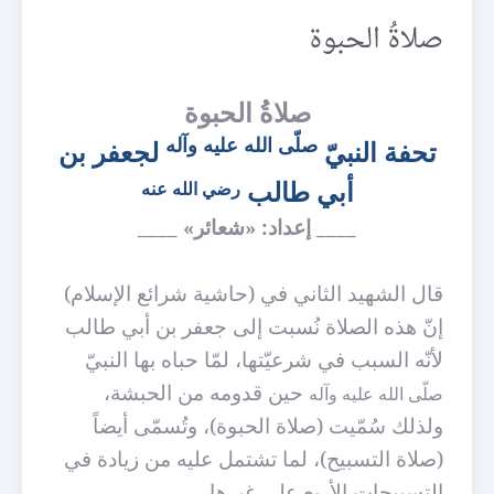
صلاةُ الحبوة
صلاةُ الحبوة
صلّى الله عليه وآله
تحفة النبيّ
لجعفر بن
أبي طالب
رضي الله عنه
____ إعداد: «شعائر» ____
قال الشهيد الثاني في (حاشية شرائع الإسلام)
إنّ هذه الصلاة نُسبت إلى جعفر بن أبي طالب
لأنّه السبب في شرعيّتها، لمّا حباه بها النبيّ
حين قدومه من الحبشة،
صلّى الله عليه وآله
ولذلك سُمّيت (صلاة الحبوة)، وتُسمّى أيضاً
(صلاة التسبيح)، لما تشتمل عليه من زيادة في
التسبيحات الأربع على غيرها.