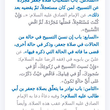
عن التسبيح، لمن كان مستعجلاً، ثمّ يقضيه بعد
ذلك».
عن الإمام الصادق عليه السلام:
«.. وَإِنْ
كُنْتَ مُسْتَعْجِلاً، فَصَلِّها مُجَرَّدَةً، ثُمَّ اقْضِ
التَّسْبيحَ».
«السابع: باب إن نسيَ التسبيح في حالة من
الحالات في صلاة جعفر، وذكر في حالة أخرى،
قضى ما فاته في الحالة التي ذكره فيها».
عن
عليّ بن بابويه في (فقه الرضا عليه السلام)
:
«وَإِنْ نَسيتَ التَّسبيحَ في رُكوعِكَ، أَوْ في
سُجودِكَ، أَوْ في قِيامِكَ، فَاقْضِ حَيْثُ ذَكَرْت،
عَلى أَيِّ حالَةٍ تَكونُ
».
«الثامن: باب نوادر ما يتعلّق بصلاة جعفر بن أبي
طالب عليه السلام»؛
وفيه دعاءٌ دعا به الإمام
الصادق عليه السلام عقب هذه الصلاة. وأيضاً