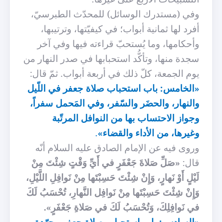
وفي (مستدرك الوسائل) للمحدّث الطبرسيّ،
أفرد لها ثمانية أبواب؛ في كيفيّتها، وترتيبها،
وأحكامها، وما يُستحبّ قراءته فيها وفي آخر
سجدة منها، وتأكُّد استحبابها في صدر النهار من
يوم الجمعة، كلّ ذلك في أربعة أبواب. ثمّ قال:
«الخامس: باب استحباب صلاة جعفر في اللّيل
والنهار، والحضَر والسّفر، وفي المَحمل سفراً،
وجواز الاحتساب بها من النوافل المرتّبة
وغيرها، من الأداء والقضاء»
.
وروى فيه عن الإمام الصادق عليه السلام أنّه
قال:
«صَلِّ صَلاةَ جَعْفَرٍ في أَيِّ وَقْتٍ شِئْتَ مِنْ
لَيْلٍ أَوْ نَهارٍ، وَإِنْ شِئْتَ حَسِبْتَها مِنْ نَوافِلِ اللَّيْلِ،
وَإِنْ شِئْتَ حَسِبْتَها مِنْ نَوافِل النَّهارِ، تُحْسَبُ لَكَ
في نَوافِلِكَ، وَتُحْسَبُ لَكَ في صَلاةِ جَعْفَرٍ».
«السادس: باب استحباب صلاة جعفر مجرّدة