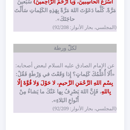
أَسْرَعَ الحاسِبينَ، وَيا أَرْحَمَ الرّاحِمينَ)
سَبْعينَ
مَرَّةً. كُلَّما دَعَوْتَ اللهَ مَرَّةً بِهَذِهِ الكَلِماتِ سَأَلْتَ
حاجَتَكَ
».
(المجلسي، بحار الأنوار: 92/208)
لكلّ ورطة
عن الإمام الصادق عليه السلام لبعض أصحابه:
«أَلَا أُعَلِّمُكَ كَلِماتٍ؟ إِذا وَقَعْتَ في وَرْطَةٍ فَقُلْ:
بِسْمِ اللهِ الرَّحْمَنِ الرَّحيمِ، لا حَوْلَ وَلا قُوَّةَ إِلّا
بِاللهِ
، فَإِنَّ اللهَ يَصْرِفُ بِها عَنْكَ ما يَشاءُ مِنْ
أَنْواعِ البَلاءِ».
(المجلسي، بحار الأنوار: 92/209)