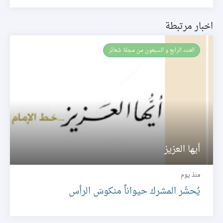
اخبار مرتبطة
العـدد الرابع و السبعون من مجلة شعائر
أيها العزيز
منذ يوم
يُحشَر المشرك حيواناً منكوسَ الرأس