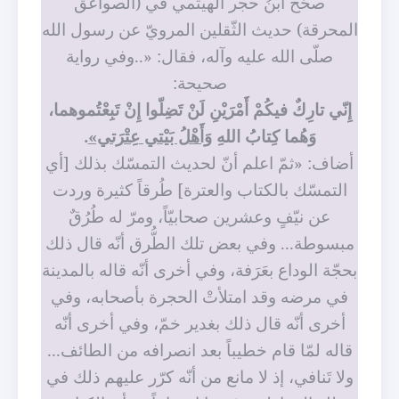
صحّح ابنُ حجر الهيتمي في (الصواعق
المحرقة) حديث الثّقلين المرويّ عن رسول الله
صلّى الله عليه وآله، فقال: «..وفي رواية
صحيحة:
إِنّي تارِكٌ فيكُمْ أَمْرَيْنِ لَنْ تَضِلّوا إِنْ تَبِعْتُموهما،
وَهُما كِتابُ اللهِ
وَأَهْلُ بَيْتي عِتْرَتي»
.
أضاف: «ثمّ اعلم أنّ لحديث التمسّك بذلك [أي
التمسّك بالكتاب والعترة] طُرقاً كثيرة وردت
عن نيّفٍ وعشرين صحابيّاً، ومرّ له طُرُقٌ
مبسوطة... وفي بعض تلك الطُّرق أنّه قال ذلك
بحجّة الوداع بعَرَفة، وفي أخرى أنّه قاله بالمدينة
في مرضه وقد امتلأتْ الحجرة بأصحابه، وفي
أخرى أنّه قال ذلك بغدير خمّ، وفي أخرى أنّه
قاله لمّا قام خطيباً بعد انصرافه من الطائف...
ولا تَنافي، إذ لا مانع من أنّه كرّر عليهم ذلك في