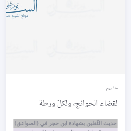
فرائد
منذ يوم
لقضاء الحوائج، ولكلّ ورطة
حديث الثّقلين بشهادة ابن حجر في (الصواعق)