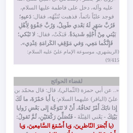
عليه وآله، دخل على فاطمة عليها السلام،
فوجد عليّاً نائماً، فذهبت تُنَبِّهُه، فقال:
دَعيهِ؛
فَرُبَّ سَهَرٍ لَهُ بَعْدي طَويلٌ، وَرُبَّ جَفْوَةٍ لِأَهْلِ
بَيْتي مِنْ أَجْلِهِ شَديدَةٌ
. فَبَكَتْ، فقال:
لا تَبْكي؛
فَإِنَّكُما مَعِي، وَفي مَوْقِفِ الكَرامَةِ عِنْدِي».
(الريشهري، موسوعة الإمام عليّ عليه السلام:
9/415)
لقضاء الحوائج
«.. عن أبي حمزة (الثّمالي)، قال: قال محمّد بن
عليّ (الباقر) عليهما السلام:
يا أَبا حَمْزَةَ، ما لَكَ
إِذا نابَكَ أَمْرٌ تَخافُهُ، أَنْ لا تَتَوَجَّهَ إِلى بَعْضِ زَوايا
بَيْتِكَ -
يَعْني القِبْلَةَ
- فَتُصَلِّيَ رَكْعَتَيْنِ، ثُمَّ تَقولُ:
(يا أَبْصَرَ النّاظرِينَ، وَيا أَسْمَعَ السَّامِعينَ، وَيا