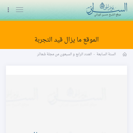
البث المباشر
الموقع ما يزال قيد التجربة
مجلة شعائر word
السنة السابعة
-
العـدد الرابع و السبعون من مجلة شعائر