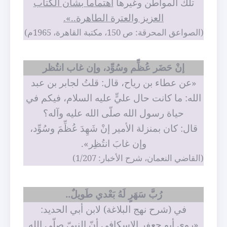
تلك المواطن وغيرها
اهتماماً بشأن الكتاب
العزيز والعترة الطاهرة..».
(الصواعق المحرقة: ص 150، مكتبة القاهرة، 1965م)
إنْ حَضَر عُظِّم وسُوِّد، وإن غاب انتُظر
«عن عطاء بن رياح، قال: قلتُ لجابر بن عبد
الله: ما كانت حال عليٍّ عليه السلام، فيكم في
حياة رسول الله صلّى الله عليه وآله؟
قال: كان بمنزلة الأمير إنْ شَهِدَ عُظِّمَ وسُوِّد،
وإن غابَ انتُظِر».
(القاضي النعمان، شرح الأخبار: 1/207)
رُبَّ سَهَرٍ لَهُ بَعْدي طَويلٌ..
في (شرح نهج البلاغة) لابن أبي الحديد:
«روى أبو جعفر الإسكافي أنّ النبيّ صلّى الله