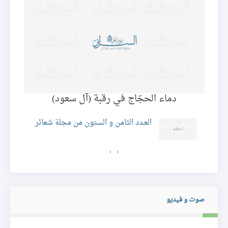
دماء الحجّاج في رقبة (آل سعود)
ئر
العـدد الثامن و الستون من مجلة شعائر
›
‹
صوت و فيديو