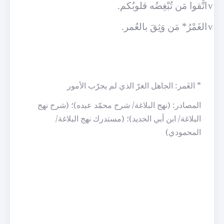
اتَّقوا مَن تُبْغِضُه قلوبُكم.
v
الغَمْرُ* مَن وَثِقَ بالعُمر.
v
* الغَمر: الجاهل الغرّ الذي لم يجرّب الأمور
المصادر: (نهج البلاغة/ شرح محمّد عبده)؛ (شرح نهج
البلاغة/ ابن أبي الحديد)؛ (مستدرك نهج البلاغة/
المحمودي)