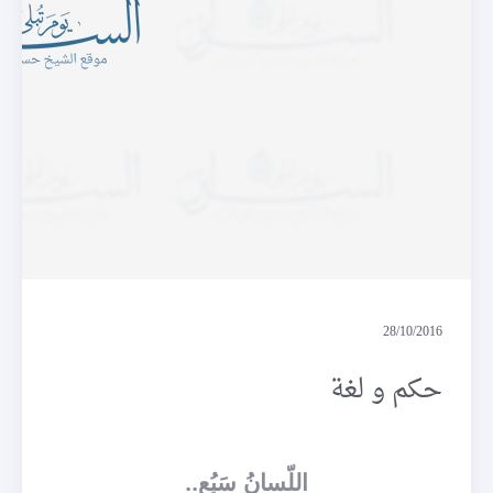
حكم و لغة
28/10/2016
حكم و لغة
اللّسانُ سَبُع..