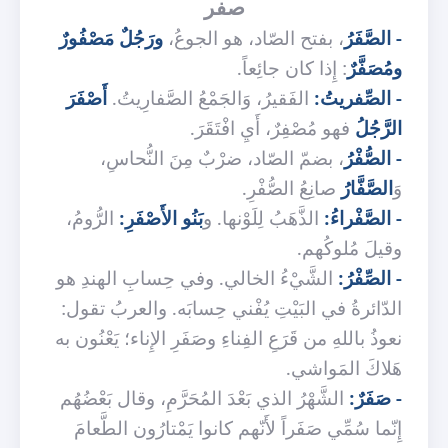
صفر
- الصَّفَرُ
، بفتح الصّاد، هو الجوعُ،
ورَجُلٌ مَصْفُورٌ
ومُصَفَّرٌ
: إِذا كان جائِعاً.
- الصِّفريتُ:
الفَقيرُ، وَالجَمْعُ الصَّفارِيتُ.
أَصْفَرَ
الرَّجُلُ
فهو مُصْفِرٌ، أَيِ افْتَقَرَ.
- الصُّفْرُ
، بضمّ الصّاد، ضرْبٌ مِنَ النُّحاسِ،
وَ
الصَّفَّارُ
صانِعُ الصُّفْرِ.
- الصَّفْراءُ:
الذَّهَبُ لِلَوْنها. و
بَنُو الأَصْفَرِ:
الرُّومُ،
وقيلَ مُلوكُهم.
- الصِّفْرُ:
الشَّيْءُ الخالي. وفي حِسابِ الهندِ هو
الدّائرةُ في البَيْتِ يُفْني حِسابَه. والعربُ تقول:
نعوذُ باللهِ من قَرَعِ الفِناءِ وصَفَرِ الإِناء؛ يَعْنُون به
هَلاكَ المَواشي.
- صَفَرٌ:
الشَّهْرُ الذي بَعْدَ المُحَرَّمِ، وقال بَعْضُهُم
إِنّما سُمِّي صَفَراً لأَنّهم كانوا يَمْتارُون الطَّعامَ