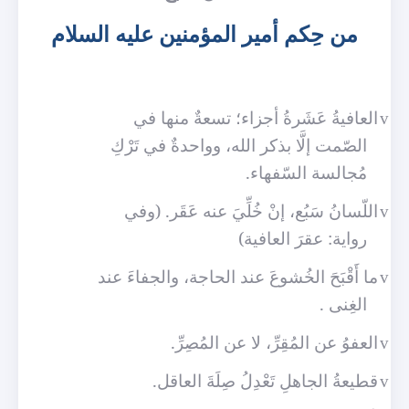
من حِكم أمير المؤمنين عليه السلام
العافيةُ عَشَرةُ أجزاء؛ تسعةٌ منها في
v
الصّمت إلَّا بذكر الله، وواحدةٌ في تَرْكِ
مُجالسة السّفهاء.
اللّسانُ سَبُع، إنْ خُلِّيَ عنه عَقَر. (وفي
v
رواية: عقرَ العافية)
ما أَقْبَحَ الخُشوعَ عند الحاجة، والجفاءَ عند
v
الغِنى .
العفوُ عن المُقِرِّ، لا عن المُصِرِّ.
v
قطيعةُ الجاهلِ تَعْدِلُ صِلَةَ العاقل.
v