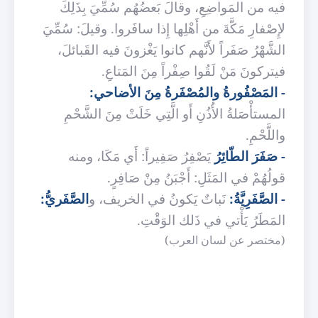
فيه من المَواضِعِ، وقالَ بَعضُهُم سُمِّيَ بِذَلِكَ
لإِصْفارِ مَكَّةَ من أَهْلِها إِذا سافَروا. وقيلَ: سُمِّيَ
الشَّهْرُ صَفَراً لأَنَّهم كانوا يَغْزونَ فيه القَبائلَ،
فيتركونَ مَنْ لَقُوا صِفْراً مِنَ المَتاعِ.
- المَصْفُورةُ والمُصْفَرةُ مِنَ الأضاحي:
المستأْصَلةُ الأُذُنِ أَو الَّتِي خَلَتْ مِنَ الشَّحْمِ
واللَّحْمِ.
- صَفَرَ الطّائِرُ
يَصْفِرُ صَفِيراً: أَي مَكَا، ومنه
قولُهُمْ في المَثَلِ: أَجْبَنُ مِنْ صَافِرٍ.
- الصَّفَرِيَّةُ:
نَباتٌ يَكونُ في الخريف، و
الصَّفَريُّ:
المَطَرُ يَأْتي في ذَلك الوَقْتِ.
(مختصر عن لسان العرب)