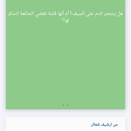
م
هل ينتصر الدم على السيف؟ أم أنها فلتة تقضي الحكمة التنكر
 تبدأ
لها؟
صف
›
‹
من ارشيف شعائر