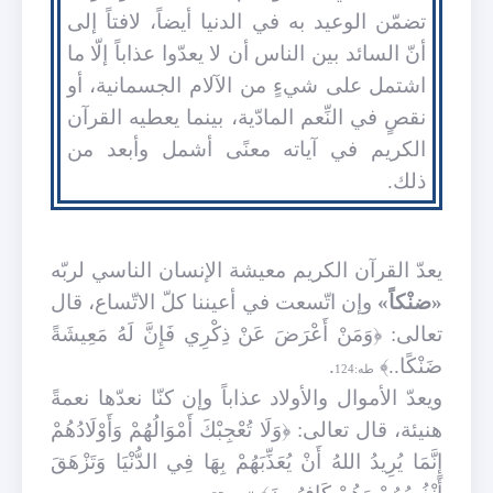
تضمّن الوعيد به في الدنيا أيضاً، لافتاً إلى
أنّ السائد بين الناس أن لا يعدّوا عذاباً إلّا ما
اشتمل على شيءٍ من الآلام الجسمانية، أو
نقصٍ في النِّعم المادّية، بينما يعطيه القرآن
الكريم في آياته معنًى أشمل وأبعد من
ذلك.
يعدّ القرآن الكريم معيشة الإنسان الناسي لربّه
«ضنْكاً»
وإن اتّسعت في أعيننا كلّ الاتّساع، قال
تعالى: ﴿وَمَنْ أَعْرَضَ عَنْ ذِكْرِي فَإِنَّ لَهُ مَعِيشَةً
ضَنْكًا..﴾
.
طه:124
ويعدّ الأموال والأولاد عذاباً وإن كنّا نعدّها نعمةً
هنيئة، قال تعالى: ﴿وَلَا تُعْجِبْكَ أَمْوَالُهُمْ وَأَوْلَادُهُمْ
إِنَّمَا يُرِيدُ اللهُ أَنْ يُعَذِّبَهُمْ بِهَا فِي الدُّنْيَا وَتَزْهَقَ