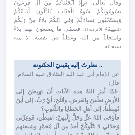
وقال تعالى: ﴿وَإِذْ أَنْجَيْنَاكُمْ مِنْ آَلِ فِرْعَوْنَ
يَسُومُونَكُمْ سُوءَ الْعَذَابِ يُقَتِّلُونَ أَبْنَاءَكُمْ
وَيَسْتَحْيُونَ نِسَاءَكُمْ وَفِي ذَلِكُمْ بَلَاءٌ مِنْ رَبِّكُمْ
عَظِيمٌ﴾
. فسمّى ما يصنعون بهم بلاءً
الأعراف:141
وامتحاناً من الله وعذاباً في نفسه، لا منه
سبحانه.
.. نظرتُ إليه بِعَينيَ المَكنونة
عن الإمام أبي عبد الله الصّادق عليه السلام،
قال:
«لمّا أمرَ اللهُ هذه الآياتِ أنْ يَهبِطنَ إلى
الأرضِ تعلّقنَ بِالعَرشِ، وقُلْنَ: أيْ رَبِّ، إلى أينَ
تُهبِطُنا، إلى أهلِ الخَطايا والذُّنوبِ؟
فأَوْحَى اللهُ عزَّ وجَلَّ إِلَيهنَّ: اهبِطْنَ، فَوَعِزّتي
وَجَلالِي لا يَتْلُوكُنَّ أَحدٌ مِن آلِ مُحَمّدٍ وشِيعتِهم