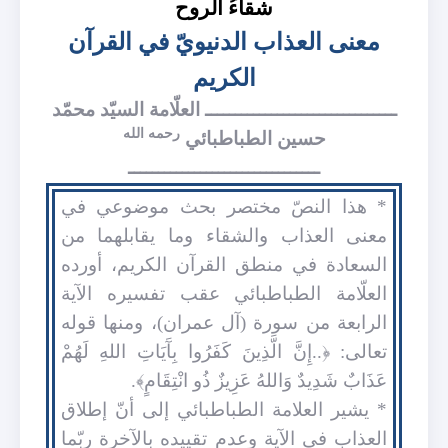
شقاءُ الروح
معنى العذاب الدنيويّ في القرآن
الكريم
ــــــــــــــــــــــــــــــــ العلّامة السيّد محمّد
رحمه الله
حسين الطباطبائي
ــــــــــــــــــــــــــــــــ
* هذا النصّ مختصر بحث موضوعي في
معنى العذاب والشقاء وما يقابلهما من
السعادة في منطق القرآن الكريم، أورده
العلّامة الطباطبائي عقب تفسيره الآية
الرابعة من سورة (آل عمران)، ومنها قوله
تعالى: ﴿..إِنَّ الَّذِينَ كَفَرُوا بِآَيَاتِ اللهِ لَهُمْ
عَذَابٌ شَدِيدٌ وَاللهُ عَزِيزٌ ذُو انْتِقَامٍ﴾.
* يشير العلامة الطباطبائي إلى أنّ إطلاق
العذاب في الآية وعدم تقييده بالآخرة ربّما