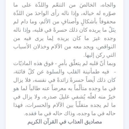
والجاه، الخالصَ من التنعّم واللذّة على ما
صوّره له خياله، وإذا ناله رأى الواحدَ من اللذّة
محفوفاً بأشكالٍ وأصنافٍ من الألم، وما دام لم
ينَلْ ما يريده كان ذلك حسرةً في قلبه، وإذا ناله
وجده غيرَ ما كان يريده لِما يرى فيه من
النواقص، ويجد معه من الآلام وخذلان الأسباب
التي ركن إليها.
وبما أنّ قلبه لم يتعلّق بأمرٍ - فوق هذه الماديّات
-
فيه طمأنينة القلب والسلوة عن كلّ فائتة،
كان ذلك أيضاً حسرةً زائدةً في نفسه، فلا يزال
في ما وجده متألّماً به معرضاً عنه طالباً لما هو
خيرٌ منه لعلّه يُشفي غليلَ صدره، ولا يزال في
ما لم يجده متقلّباً بين الآلام والحسرات، فهذا
حاله في ما وجده، وذاك حاله في ما فقده.
مصاديق العذاب في القرآن الكريم