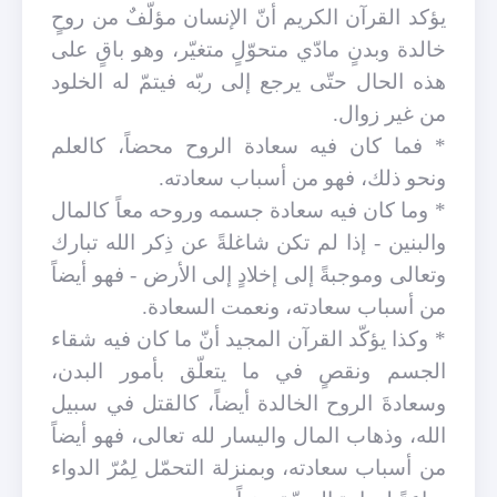
يؤكد القرآن الكريم أنّ الإنسان مؤلّفٌ من روحٍ
خالدة وبدنٍ مادّي متحوّلٍ متغيّر، وهو باقٍ على
هذه الحال حتّى يرجع إلى ربّه فيتمّ له الخلود
من غير زوال.
* فما كان فيه سعادة الروح محضاً، كالعلم
ونحو ذلك، فهو من أسباب سعادته.
* وما كان فيه سعادة جسمه وروحه معاً كالمال
والبنين - إذا لم تكن شاغلةً عن ذِكر الله تبارك
وتعالى وموجبةً إلى إخلادٍ إلى الأرض - فهو أيضاً
من أسباب سعادته، ونعمت السعادة.
* وكذا يؤكّد القرآن المجيد أنّ ما كان فيه شقاء
الجسم ونقصٍ في ما يتعلّق بأمور البدن،
وسعادةَ الروح الخالدة أيضاً، كالقتل في سبيل
الله، وذهاب المال واليسار لله تعالى، فهو أيضاً
من أسباب سعادته، وبمنزلة التحمّل لِمُرّ الدواء