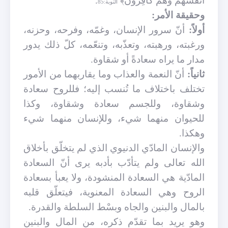
أَنْفُسُهُمْ وَهُمْ كَافِرُونَ﴾
.
التوبة:85
وحقيقة الأمر:
أولاً:
أنّ سرور الإنسان، وغمّه، وفرحه، وحزنه،
ورغبته، ورهبته، وتعذّبه، وتنعّمه، كلّ ذلك يدور
مدار ما يراه سعادةً أو شقاوة.
ثانياً:
أنّ النعمة والعذاب وما يقاربهما من الأمور
تختلف باختلاف ما تُنسب إليه؛ فللروح سعادة
وشقاوة، وللجسم سعادة وشقاوة، وكذا
للحيوان منهما شيء، وللإنسان منهما شيء
وهكذا.
والإنسان المادّي الدنيوي الذي لم يتخلّق بأخلاق
الله تعالى ولم يتأدّب بأدبه يرى أنّ السعادة
المادّية هي السعادة المنشودة، ولا يعبأ بسعادة
الروح وهي السعادة المعنوية، فيتعلّق قلبه
بالمال والبنين والجاه وبسْط السلطة والقدرة.
وهو يريد بما تقدّم ذكره، من المال والبنين