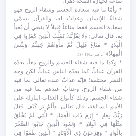
ساعةً لحيازة الصحّة دهراً.
* وأمّا ما فيه سعادة الجسم وشقاء الروح فهو
شقاءٌ للإنسان وعذابٌ له، والقرآن يسمّي
سعادة الجسم فقط متاعاً قليلاً لا ينبغي أن يُعبأ
به، قال تعالى: ﴿لَا يَغُرَّنَّكَ تَقَلُّبُ الَّذِينَ كَفَرُوا فِي
الْبِلَادِ * مَتَاعٌ قَلِيلٌ ثُمَّ مَأْوَاهُمْ جَهَنَّمُ وَبِئْسَ
الْمِهَادُ﴾
.
آل عمران:196-197
* وكذا ما فيه شقاء الجسم والروح معاً، يعدّه
القرآن عذاباً، كما يعدّه الناس عذاباً، لكن وجه
النظر مختلفة؛ فإنّه عذابٌ عنده تعالى لما فيه
من شقاء الروح، وعذابٌ عندهم لما فيه من
شقاء الجسم، وذلك كأنواع العذاب النازلة على
الأمم السالفة، قال تعالى: ﴿أَلَمْ تَرَ كَيْفَ فَعَلَ
رَبُّكَ بِعَادٍ * إِرَمَ ذَاتِ الْعِمَادِ * الَّتِي لَمْ يُخْلَقْ
مِثْلُهَا فِي الْبِلَادِ * وَثَمُودَ الَّذِينَ جَابُوا الصَّخْرَ
بِالْوَادِ * وَفِرْعَوْنَ ذِي الْأَوْتَادِ * الَّذِينَ طَغَوْا فِي