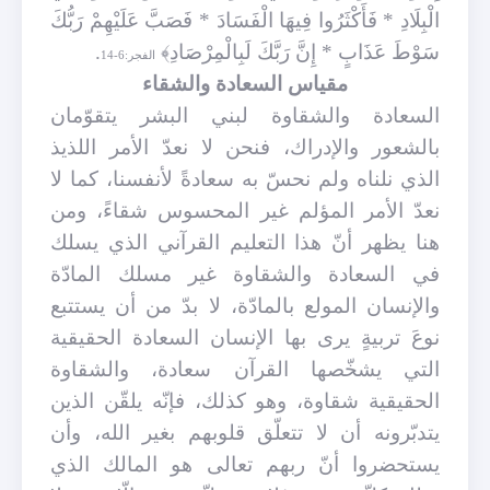
الْبِلَادِ * فَأَكْثَرُوا فِيهَا الْفَسَادَ * فَصَبَّ عَلَيْهِمْ رَبُّكَ
سَوْطَ عَذَابٍ * إِنَّ رَبَّكَ لَبِالْمِرْصَادِ﴾
.
الفجر:6-14
مقياس السعادة والشقاء
السعادة والشقاوة لبني البشر يتقوّمان
بالشعور والإدراك، فنحن لا نعدّ الأمر اللذيذ
الذي نلناه ولم نحسّ به سعادةً لأنفسنا، كما لا
نعدّ الأمر المؤلم غير المحسوس شقاءً، ومن
هنا يظهر أنّ هذا التعليم القرآني الذي يسلك
في السعادة والشقاوة غير مسلك المادّة
والإنسان المولع بالمادّة، لا بدّ من أن يستتبع
نوعَ تربيةٍ يرى بها الإنسان السعادة الحقيقية
التي يشخّصها القرآن سعادة، والشقاوة
الحقيقية شقاوة، وهو كذلك، فإنّه يلقّن الذين
يتدبّرونه أن لا تتعلّق قلوبهم بغير الله، وأن
يستحضروا أنّ ربهم تعالى هو المالك الذي