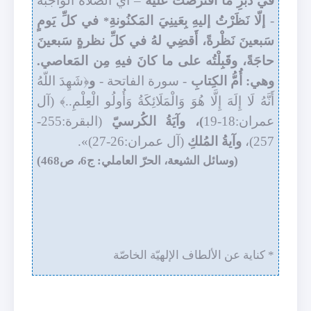
في دُبُرِ ما افتَرضْتُ عليه
– أي الصلاة الواجبة
-
إلّا نَظَرْتُ إليهِ بِعَينِيَ المَكنُونةِ
في كلِّ يَومٍ
*
سَبعينَ نَظْرةً، أَقضِي لهُ في كلِّ نظرةٍ سَبعينَ
حاجَةً، وقَبِلْتُه على ما كانَ فيهِ مِن المَعاصي.
وهي: أُمُّ الكِتابِ
- سورة الفاتحة -
و
﴿شَهِدَ اللّهُ
أَنَّهُ لَا إِلَهَ إِلَّا هُوَ وَالْمَلَائِكَةُ وَأُولُو الْعِلْمِ..﴾ (آل
عمران:18-19
)، وآيَةُ الكُرسيّ
(البقرة:255-
257)،
وآيةُ المُلكِ
(آل عمران:26-27)».
(وسائل الشيعة، الحرّ العاملي: ج6، ص468)
* كناية عن الألطاف الإلهيّة الخاصّة