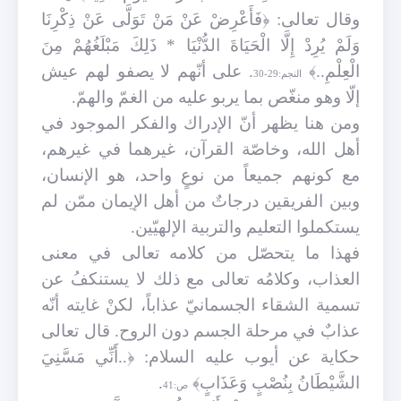
وقال تعالى: ﴿فَأَعْرِضْ عَنْ مَنْ تَوَلَّى عَنْ ذِكْرِنَا
وَلَمْ يُرِدْ إِلَّا الْحَيَاةَ الدُّنْيَا * ذَلِكَ مَبْلَغُهُمْ مِنَ
الْعِلْمِ..﴾
. على أنّهم لا يصفو لهم عيش
النجم:29-30
إلّا وهو منغّص بما يربو عليه من الغمّ والهمّ.
ومن هنا يظهر أنّ الإدراك والفكر الموجود في
أهل الله، وخاصّة القرآن، غيرهما في غيرهم،
مع كونهم جميعاً من نوعٍ واحد، هو الإنسان،
وبين الفريقين درجاتٌ من أهل الإيمان ممّن لم
يستكملوا التعليم والتربية الإلهيّين.
فهذا ما يتحصّل من كلامه تعالى في معنى
العذاب، وكلامُه تعالى مع ذلك لا يستنكفُ عن
تسمية الشقاء الجسمانيّ عذاباً، لكنْ غايته أنّه
عذابٌ في مرحلة الجسم دون الروح. قال تعالى
حكاية عن أيوب عليه السلام: ﴿..أَنِّي مَسَّنِيَ
الشَّيْطَانُ بِنُصْبٍ وَعَذَابٍ﴾
.
ص:41