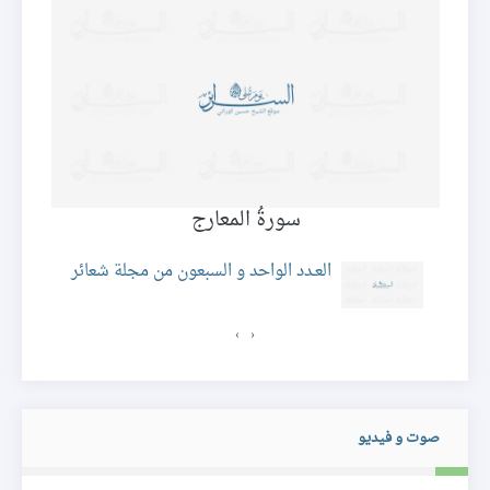
سورةُ المعارج
لة
العـدد الواحد و السبعون من مجلة شعائر
›
‹
صوت و فيديو