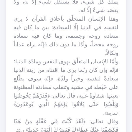
يملك كلّ شيء، فلا يستقلّ شيء إلّا به، ولا
يقصَد شيءٌ إلّا له.
وهذا الإنسان المتخلّق بأخلاق القرآن لا يرى
لنفسه في الدنيا إلّا السعادة: بين ما كان فيه
سعادة روحه وجسمه، وما كان فيه سعادة
روحه محضاً، وأمّا ما دون ذلك فإنّه يراه عذاباً
ونكالاً.
وأمّا الإنسان المتعلّق بهوى النفس ومادّة الدنيا؛
فإنّه وإن كان ربّما يرى ما اقتناه من زينة الدنيا
سعادةً لنفسه وخيراً ولذّة، فإنّه سوف يطّلع
على خَبْطه في مشيه وتنقلب سعادته المظنونة
بعينها شقاوةً عليه، قال تعالى: ﴿فَذَرْهُمْ يَخُوضُوا
وَيَلْعَبُوا حَتَّى يُلَاقُوا يَوْمَهُمُ الَّذِي يُوعَدُونَ﴾
.
المعارج:42
وقال تعالى: ﴿لَقَدْ كُنْتَ فِي غَفْلَةٍ مِنْ هَذَا
فَكَشَفْنَا عَنْكَ غِطَاءَكَ فَبَصَرُكَ الْيَوْمَ حَدِيدٌ﴾
.
ق:22