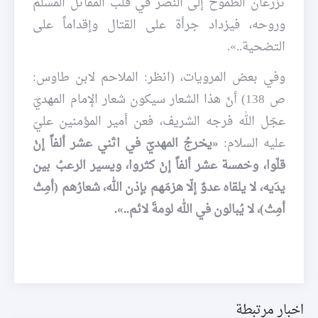
تزرعان الطموح إلى النصر في قلب المقاتل المسلم
وروحه، فيزداد جرأة على القتال وإقداماً على
التضحية..».
وفي بعض المرويات، (انظر: الملاحم لابن طاوس:
ص 138) أنّ هذا الشعار سيكون شعار الإمام المهديّ
عجّل الله فرجه الشريف، فعن أمير المؤمنين عليّ
عليه السلام:
«يخرجُ المهديّ في اثني عشر ألفاً إنْ
قلّوا، وخمسة عشر ألفاً إنْ كثروا، ويسير الرعبُ بين
يدَيه، لا يلقاه عدوٌ إلّا هزمَهم بإذن الله، شعارُهم (أمِتْ
أمِتْ)، لا يُبالون في الله لومةَ لائم..».
اخبار مرتبطة