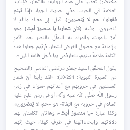
مختصَر) تعقيباً على هذه الرواية: «الشِّعار، ككِتاب:
العلامة في الحرب. وفي حديث الجهاد
(إذا ثبتّم
فقولوا: حم لا يُنصرون).
قيل: إن معناه واللهِ لا
يُنصرون... وفيه:
(كان شعارنا يا منصورُ أمِتْ)
، وهو
أمرٌ بالموت، والمراد به التفأّل بالنصر بعد الأمرِ
بالإماتة مع حصول الغرض للشعار، فإنّهم جعلوا هذه
الكلمة علامةً بينهم، يتعارفون بها لأجل ظلمة الليل».
يقول المحقّق السيد جعفر مرتضى العاملي (الصحيح
من السيرة النبوية: 10/294): «لقد رأينا أنّ شعار
المسلمين في حروبهم مع أعدائهم -سواء في زمن
رسول الله صلّى الله عليه وآله، أو في زمن عليّ عليه
السلام في حروبه مع البُغاة- هو
«حم، لا يُنصَرون»
،
وكذا عبارة
«يا منصورُ أمِتْ»
، وهاتان الكلمتان لهما
دلالاتهما وإيحاءاتهما في ظرفٍ كهذا، حيث إنّهما