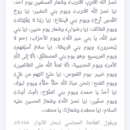
نصرَ الله اقترِبِ اقترب)، وشعار المسلمين يوم أُحد:
(يا نصرَ الله اقترب)، ويوم بني النضير: (يا روحَ
القُدسِ أرِحْ)، ويوم بني قينقاع: (يا ربّنا لا يَغْلِبُنّك)،
ويوم الطائف: (يا رضوان)، وشعار يوم حنين: (يا بني
عبدِ الله، يا بني عبدِ الله)، ويوم الأحزاب: (حم لا
يُنصرون)، ويوم بني قريظة: (يا سلامُ أسلِمْهم)،
ويوم المريسيع -وهو يوم بني المصطلَق: (ألا إلى اللهِ
الأمر)، ويوم الحديبية: (ألا لعنةُ الله على الظالمين)،
ويوم خيبر -يوم القموص: (يا عليُّ ائتِهم من عَلٍ)،
ويوم الفتح: (نحن عبادُ الله حقّاً حقّاً)، ويوم تبوك:
(يا أحدُ يا صمد)، ويوم بني الملَوّح: (أمِتْ أمِتْ)،
ويوم صفّين: (يا نصرَ الله)، وشعارُ الحسين عليه
السلام: (يا محمّد)، وشعارُنا: يا محمّد».
ويقول العلّامة المجلسي (بحار الأنوار: 19/164،