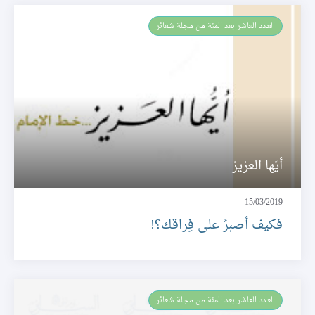
العـدد العاشر بعد المئة من مجلة شعائر
أيّها العزيز
15/03/2019
فكيف أصبرُ على فِراقك؟!
العـدد العاشر بعد المئة من مجلة شعائر