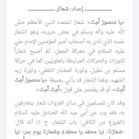
ــــــــــــــــــــــــــــــــــــــــــــ إعداد: شعائر ــــــــــــــــــــــــــــــــــــــــــــ
«يا منصورُ أَمِتْ»
: شعارٌ اعتمده النبيّ الأعظم صلّى
الله عليه وآله وسلّم في بعض حروبه، وهو الشعار
نفسه الذي نادى به أصحاب أمير المؤمنين الإمام عليّ
عليه السلام في معركة الجمل، ثمّ أصبح شعاراً
للثورات والحركات المرتبطة بالعلويّين، كما في حركة
مسلم بن عقيل، وثورة المختار الثقفي، وثورة زيد
الشهيد. وهذا الشعار قد يأتي بصيغة
«يا منصورُ أَمِتْ
أَمِتْ»
، أو قد يقتصر على قول
«أَمِتْ أَمِتْ».
وقد كان للمسلمين في سائر الغزوات شعار يتعارفون
به، فقد ورد عن أبي عبد الله الصادق عليه السلام
(الفروع من الكافي: باب الشعار، ح 1) أنّه قال:
«
شعارُنا: (يا محمّد يا محمّد)، وشعارنا يوم بدر: (يا