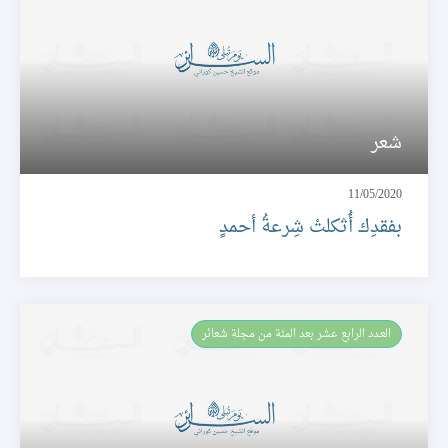
شعر
11/05/2020
بفقدِك أُثكلتْ شِرعةُ أحمدٍ
العـدد الرابع عشر بعد المئة من مجلة شعائر