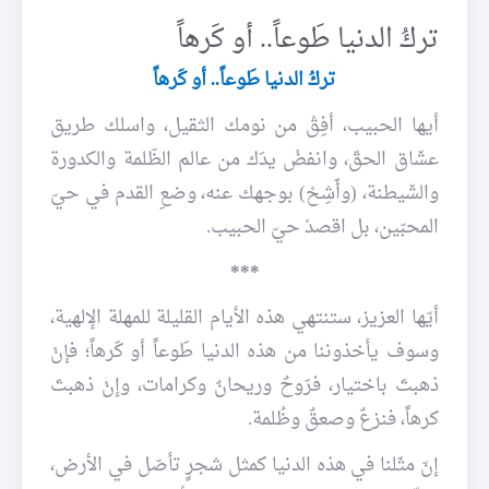
تركُ الدنيا طَوعاً.. أو كَرهاً
تركُ الدنيا طَوعاً.. أو كَرهاً
أيها الحبيب، أفِقْ من نومك الثقيل، واسلك طريق
عشّاق الحقّ، وانفضْ يدَك من عالم الظّلمة والكدورة
والشّيطنة، (وأَشِحْ) بوجهك عنه، وضعِ القدم في حيّ
المحبّين، بل اقصدْ حيّ الحبيب.
***
أيّها العزيز، ستنتهي هذه الأيام القليلة للمهلة الإلهية،
وسوف يأخذوننا من هذه الدنيا طَوعاً أو كَرهاً؛ فإنْ
ذهبتَ باختيار، فرَوحٌ وريحانٌ وكرامات، وإنْ ذهبتَ
كرهاً، فنزعٌ وصعقٌ وظُلمة.
إنّ مثَلنا في هذه الدنيا كمثل شجرٍ تأصّل في الأرض،