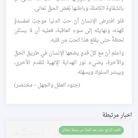
بالشقاوة الكاملة، وباطنها بُغض الحقّ تعالى.
فلو افترض الإنسانُ أنّ حبّ الدنيا موجبٌ لمفسدةٍ
كهذه، ونهايتُه إلى سوء العاقبة، فعليه أن لا يسكن
لحظةً حتى يقلع هذا الحبّ من قلبه.
واعلم أنّ مع كلّ قدمٍ يضعها الإنسان في طريق الحقّ
والآخرة، يضيء نور الهداية الإلهية للقدم الأخرى،
وييسّر السلوك ويسهّله.
(جنود العقل والجهل – مختصر)
اخبار مرتبطة
العـدد الرابع عشر بعد المئة من مجلة شعائر