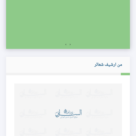
صف
›
‹
من ارشيف شعائر