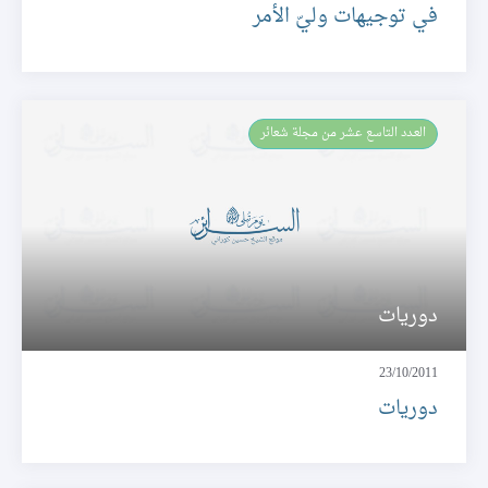
في توجيهات وليّ الأمر
العـدد التاسع عشر من مجلة شعائر
دوريات
23/10/2011
دوريات