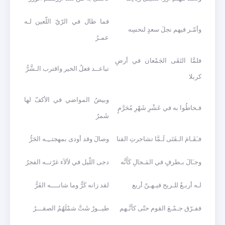
فما طال في الرّيّ اللّعين لـه
وأمّـر فيهم نجلَ سعدٍ لنحسِه
عمـرُ
فلمَّا التَقَى الجَمْعان في أرضِ
تباعــد فعلُ الخير واقترب الـشَّرُّ
كربلا
وبيضُ المواضي في الأكفّ لها
فـحاطُوا به في عَشْرِ شَهْرِ مُحَرَّمٍ
شَمرُ
فـَقَـامَ الـفَتَى لَـمَّا تشاجرتِ القنا
وصالَ وقد أودى بمهجتــِـه الحَرُّ
وجـَالَ بـطرفٍ في المَـجالِ كَأَنَّه
دجى اللّيل في لألآء غرّتــه الفجرُ
لـه أربـعٌ للـريح فيـهـنّ أربع
لقد زانه كَرٌّ وما شانــــه الفَرُّ
ففـرّق جـمْـعَ القوم حتّى كأنَّـهم
طيــورٌ شَتَّ شمْلَهُمُ الصقـــرُ