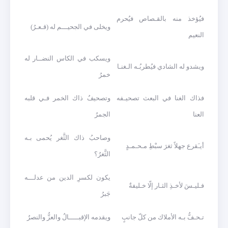
فيُؤخذ منه بالقـصاص فيُحرم
ويخلى في الجحيـــم له (قـعـرُ)
النعيم
ويسكب في الكاس النضــار له
ويشدو له الشادي فيُطربُـه الـغنـا
خمرُ
فذاك الغنا في البعث تصحيـفه
وتصحيفُ ذاك الخمر فـي قلبه
العنا
الجمرُ
وصاحبُ ذاك الثَّغر يُحمى بـه
أيـَقرع جهلاً ثغرَ سبْطِ مـحـمـدٍ
الثَّغرُ؟
يكون لكسرِ الدين من عدلـــه
فـليـسَ لأخـذِ الثـار إلّا خـليفةٌ
جَبرُ
تـحـفُّ بـه الأملاك من كلّ جانبٍ
ويقدمه الإقبـــــالُ والعزُّ والنصرُ