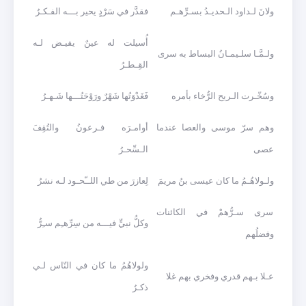
ولانَ لـداود الـحديـدُ بسـرِّهـم
فقدَّر في سَرْدٍ يحير بـــه الفـكـرُ
أُسيلت له عينٌ يفيـض لـه
ولـمَّـا سلـيمـانُ البساط به سرى
القِـطـرُ
وسُخّـرت الـريح الرُّخاء بأمره
فَغَدْوَتُها شَهْرٌ ورَوْحَتُـــها شَـهـرُ
وهم سرّ موسى والعصا عندما
أوامـرَه فـرعونُ والتُقِفَ
عصى
الـسِّحـرُ
ولـولاهُـمُ ما كان عيسى بنُ مريمَ
لِعازرَ من طي اللــّحـود لـه نشرُ
سرى سـرُّهمْ في الكائنات
وكلُّ نبيٍّ فيـــه من سِرِّهـِم سـِرُّ
وفضلُهم
ولولاهُمُ ما كان في النّاس لـي
عـلا بـهم قدري وفخري بهم غلا
ذكـرُ