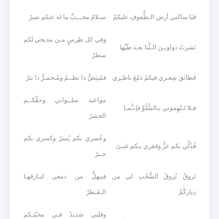
فَيَا ساكني أرض الـطُّفوفِ عليكمُ
سـلامُ محـــبِّ ما له عنكم صبرُ
وفي كل طِرسٍ مـن مديحي لكم
نَشرتُ دواويـنَ الـثَّنا بعـد طَيِّها
سطرُ
فَطابَقَ شِعـري فيكمُ دَمْعَ ناظـِري
فمُبيَضُّ ذا نظــمٌ ومُـحمـرُّ ذا نثرُ
مواعيد سلــواني وحقِّكــم
فـلا تَـتْهِموني بـالسُّلُوِّ فإنـَّمـا
الحشرُ
وعُسري بكم يُسرٌ وكسري بكم
فُذُلِّي بكم عزٌّ وفقري بـكم غنـىً
جـبرُ
تَروقُ بُروقُ السُّحْبِ لي مِن
فينهلُّ من دمعي لبـارقهـا
دِياركُمْ
الـقَـطرُ
وقلبي شديدٌ فـي محبّتـكم