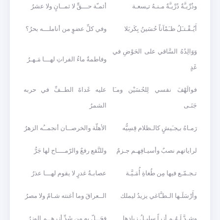
وذُرِّيـَّةٌ دُرِّيـَّةٌ مـنـهُ تـِسعـة
أئمـّة حـــقٍّ لا ثمــانٍ ولا عشرُ
أَيُـقْـتـَلُ ظـَمْآناً حُسَينُ بِكَربَلا
وفي كلِّ عضوٍ من أناملـــه بحرُ؟
وَوَالِدُهُ السَّاقي على الحَوْضِ في
وفاطمةٌ ماءُ الفراتِ لهـــا مَـهـرُ
غَدٍ
فوالَهْفَ نفسي لِلحُسَيْن ومـَا
عليه غَداةَ الطــفِّ في حربه
جَنَـى
الشمرُ
رَمـاهُ بـِجـَيشٍ كالـظلام قِسِيُّه
الأهلّة والخرصــان أنجمــُه الزهرُ
لراياتهم نصبٌ وأسيـافِهـم جـزمٌ
وللنَّقع رفعٌ والرّمــــاح لها جَرُّ
تـجـمّـع فيها مِن طُغاةِ أُمَـيَّـة
عصابـةُ غدرٍ لا يقوم لهـــا عذرُ
وأَرْسَلَـها الـطـَّاغي يزيدُ ليملك
الــعراقَ وما أغنته شـامٌ ولا مصرُ
وشـدَّ لَـهُـم أزراً سليـلُ زيادِها
فحَــلّ به من شَدِّ أزرهــم الوزرُ