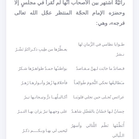
رائيّةٌ اشتهر بين الأصحاب أنّها لم تُقرأ في مجلسٍ إلّا
وحضرَه الإمام الحجّة المنتظر عجّل الله تعالى
فرجه»، وهي:
طـوايا نظامي في الزَّمانِ لها
يعـطِّرُها من طِيبِ ذكـراكمُ نَشْـرُ
نـشرُ
قـصائدُ ما خابَت لـهنَّ مـقـاصدٌ
بواطنـُها حمـدٌ ظواهـرُها شـكرُ
مـَطالـِعُها تحكي النُّجومَ طَوالِعـاً
فأخلاقـها زُهرٌ وأنـوارهـا زَهـرُ
عرائس تُجـلى حين تجلي قلوبَنـا
أكـاليـلُهــا درٌّ وتيـجانـها تـِبرُ
حِسانٌ لـها حَسّانُ بالفَضْلِ شاهـدٌ
على وجهـها تبرٌ يزان بهـا التـبـرُ
أُنَظِّمُها نَظْم اللَّئالي وأَسهَرُ
ليَحيى لي بهـا وبـكــــم ذكـرُ
الـلَّيالي