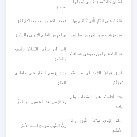
فَعَيْنايَ كَالخَنْساءِ تَجْـري دُموعُها
صـخـرُ
وَقَفْتُ على الدَّارِ الَّتي كُـنْتُـم بِها
فمغنـــاكمُ من بعد معنـاكمُ قَفْرُ
وقد دَرَسَت منها الدُّروسُ وطالمـا
بهـا دُرِسَ العلـم الإلهـي والـذكـرُ
إلى أن تَرَوَّى الـْبـانُ بالدمعِ
وَسالَتْ عليها مِن دموعي سَحائِبٌ
والسِّدرُ
فَراقَ فِراقُ الرُّوحِ لي مِن بَعْدِ
ودارَ بِرَسمِ الـدّار فـي خاطري
بُعدِكُمْ
الفكرُ
وقد أقلعَتْ عنها السَّحاب ولم
ولا دَرَّ من بعد الـحسين لـهــا دَرُّ
يجُـد
إمامُ الهُدى سِبْطُ النُّبوَّةِ والدُ
ربُّ الـنُّهى مولـىً لــــه الأمرُ
الأئمَّـةِ