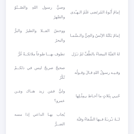
وصيُّ رسول اللهِ والصّــنْوُ
إمامٌ أَبُوهُ المُرتَضى عَلَمُ الـهـُدى
والصِّهرُ
ووحشُ الفــلا والطيرُ والبرُّ
إمامٌ بَكَتْهُ الإنْسُ والجِنُّ والـسَّمـا
والبحرُ
لهُ القبَّةُ البيضاءُ بالطَّفِّ لمْ تـَزَل
تطوف بهـــا طوعاً ملائكــةٌ غُرُّ
صحيحٌ صريحٌ ليس في ذلكــمْ
وفـيـه رسولُ اللهِ قـالَ وقـولُه
نُكْرُ
وليٌّ فمَن زيد هنـاك ومَـن
حُبـِي بِثَلاثٍ ما أحـاط بـِمِثْـلِها
عمرو؟
يُجاب بهـا الداعي إذا مسه
لـَـهُ تـُربـَةٌ فـيها الشِّفاءُ وقبَّة
الضــرُّ