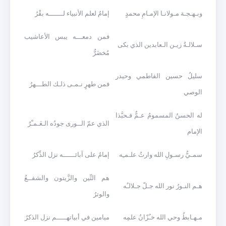
وبـهـجـة مـولانـا الإمـامِ محمدٍ
إمامٌ لعلم الأنبياء لـــــــه بقْرُ
فمن دمعـــه يبس الأعاشيب
سـلالـةُ زيـن الـعابدين الذي بكى
مُخضَرُّ
سليلُ حسين الفاطمي وحيدر
فمن طهرٍ نـمـى ذلـك الطـــهرُ
الوصي
له الحسنُ المسمومُ عـمٌّ فـحبَّذا
الذي عمّ الــورى جودُه الـغَـمـْرُ
الإمام
سمـيُّ رسـولِ الله وارثُ علـمـِه
إمامٌ على آبائــــــه نزل الذِّكرُ
هم التِّين والزَّيتون والشفــعُ
هـم النـورُ نور الله جـلّ جـلالـُه
والوترُ
مـهـابطُ وحي الله خـُزّانُ علمِه
ميامين في أبياتهـــــم نزل الذكرُ