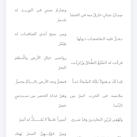
وصارمُ شمرٍ في الوريــد له
سِنـانُ سَنانٍ خارقٌ منه في الحشا
شَـمرُ
ومن نسج أيدي الصافنـات له
تـجـرُّ عليه الـعاصفـات ذيولَها
طِمْرُ
رواسي جبالِ الأرض والْتـطمَ
فرجَّت له السَّبْعُ الطِّباقُ وزُلزِلَـت
البحرُ
فَيَـا لَكَ مـقتولاً بَكَتْهُ السَّماءُ دَمـاً
فمغبرُّ وجه الأرض بالـــدّمِّ محمرُّ
ملابسه في الحرب حُمرٌ مِن
وهنّ غداة الحشر من سـنـدسٍ
الدِّمـا
خضرُ
ولَهْفِي لِزَيْنِ الـعابِدينَ وقدْ سَـرى
أسيراً علـيلاً لا يُفَـــــكُّ له أسرُ
ومِنْ حَوْلِـــهِنَّ السترُ يُهتك