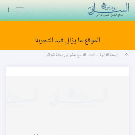
البث المباشر
الموقع ما يزال قيد التجربة
مجلة شعائر word
السنة الثانية
-
العـدد التاسع عشر من مجلة شعائر