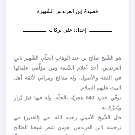
قصيدةُ إبن العرندس الشّهيرة
ـــــــــــــــ إعداد: علي بركات ـــــــــــــــ
هو الشّيخ صالح بن عبد الوهاب الحلّي الشّهير بابنِ
العرندس، أحد أعلام الشّيعة ومن مؤلِّفي علمائها
في الفقه والأصول، وله مدائح ومراثي لأئمّة أهل
البيت عليهم السلام.
توفّي حدود 840 هجريّة بالحلّة، وله فيها قبرٌ يُزار
ويُتبرَّك به.
قال الشّيخ الأميني رحمه الله، في (الغدير) في
ترجمته لابن العرندس: «ومن شعر شيخنا الصّالح