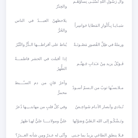
وآلُ رَسُولِ اللهِ تُسْبَـى نِساؤُهُـم
والخِدْرُ
يلاحظهنّ العبـــدُ في الناس
سَبـايـا بِـأَكْوارِ المَطايا حَواسِراً
والحُرُّ
ورملةُ في ظِلِّ القُصورِ مَصُـونَـةٌ
يُناط على أقراطـــها الـدُّرُّ والتِّبْرُ
إذا أقبلت في الحشر فاطمـــةُ
فَـوَيْلُ يزيد مِنْ عـَذابِ جَـهَنَّـم
الطُّهرُ
وآخرُ قانٍ من دم السـّـــبط
مـلابسـُها ثوبٌ من الـسمّ أسـودٌ
محمرُّ
تُـنادي وأبصار الأنـام شَواخِـصٌ
وفي كلِّ قلبٍ من مهابتـــِـها ذُعرُ
وتَـشْكُـو إلى الله الـعَليِّ وَصَوْتُها
عليٌّ ومولانــــا عليٌّ لهـا ظهرُ
فـلا ينطق الطاغي يزيدُ بما جـنى
وأنّى له عـذرٌ ومِن شأنه الغــدرُ؟