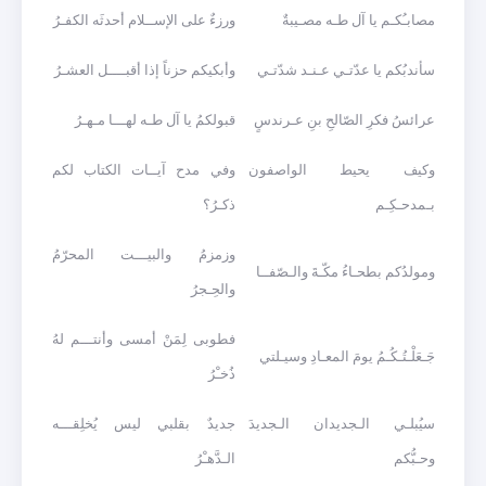
مصابـُكـم يا آل طـه مصـيبةٌ
ورزءٌ على الإســلام أحدثَه الكفـرُ
سأندبُكم يا عدّتـي عـنـد شدّتـي
وأبكيكم حزناً إذا أقبــــل العشـرُ
عرائسُ فكرِ الصّالحِ بنِ عـرندسٍ
قبولكمُ يا آل طـه لهـــا مـهـرُ
وكيف يحيط الواصفون
وفي مدح آيــات الكتاب لكم
بـمدحـكِـم
ذكـرُ؟
وزمزمُ والبيـــت المحرّمُ
ومولدُكم بطحـاءُ مكّـةَ والـصّفــا
والحِـجرُ
فطوبى لِمَنْ أمسى وأنتـــم لهُ
جَـعَلْـتُـكُـمُ يومَ المعـادِ وسيـلتي
ذُخـْرُ
سيُبلـي الـجديدان الـجديدَ
جديدٌ بقلبي ليس يُخلِقـــه
وحـبُّكم
الـدَّهـْرُ