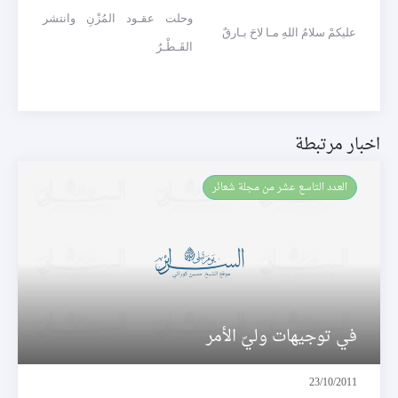
وحلت عقـود المُزْنِ وانتشر
عليكمْ سلامُ اللهِ مـا لاحَ بـارقٌ
القَـطْـرُ
اخبار مرتبطة
العـدد التاسع عشر من مجلة شعائر
في توجيهات وليّ الأمر
23/10/2011