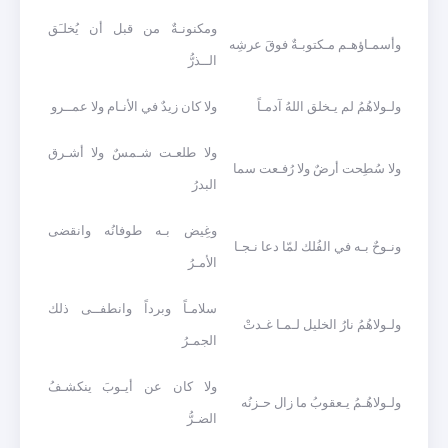
ومكنونـةٌ من قبل أن يُخلـَق
وأسمـاؤهـم مـكتوبـةٌ فوقَ عرشِه
الــذرُّ
ولـولاهُمُ لم يـخلق اللهُ آدمـاً
ولا كان زيدٌ في الأنـام ولا عمــرو
ولا طلعـت شـمسٌ ولا أشـرق
ولا سُطِحت أرضٌ ولا رُفـعت سما
البدرُ
وغِيض بـه طوفانُه وانقضى
ونـوحٌ بـه في الفُلك لمّا دعا نـجـا
الأمـرُ
سلامـاً وبرداً وانطفــى ذلك
ولـولاهُمُ نارُ الخليل لـمـا غـدتْ
الجمـرُ
ولا كان عن أيـوبَ ينكشـفُ
ولـولاهُـمُ يـعقوبُ ما زال حـزنُه
الضـرُّ