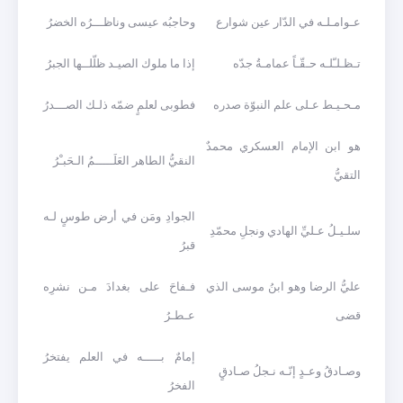
عـوامـلـه في الدّار عين شوارع
وحاجبُه عيسى وناظـــرُه الخضرُ
تـظـلـّلـه حـقّـاً عمامـةُ جدّه
إذا ما ملوك الصيـد ظلّلــها الجبرُ
مـحـيـط عـلى علم النبوّة صدره
فطوبى لعلمٍ ضمّه ذلـك الصـــدرُ
هو ابن الإمام العسكري محمدٌ
النقيُّ الطاهر العَلَـــــمُ الـحَبـْرُ
التقيُّ
الجوادِ ومَن في أرض طوسٍ لـه
سلـيـلُ عـليِّ الهادي ونجلِ محمّدِ
قبرُ
عليُّ الرضا وهو ابنُ موسى الذي
فـفاحَ على بغدادَ مـن نشرِه
قضى
عـطـرُ
إمامٌ بـــــه في العلم يفتخرُ
وصـادقُ وعـدٍ إنّـه نـجلُ صـادقٍ
الفخرُ