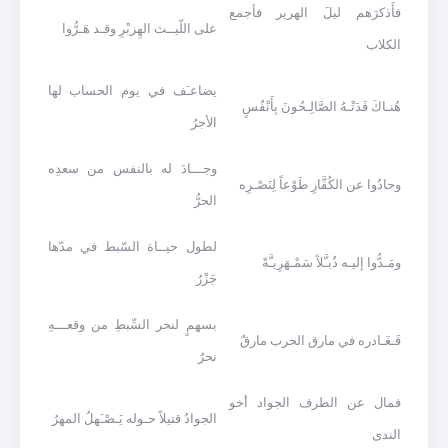
فأَذكرَهم ليلَ الهرير فأجمع
على اللّيــث الهِزبْرِ وقـد هَـرُّوا
الكلاب
يضاعـَف في يوم الحساب لها
هُنـاكَ فَدَتْـهُ الصَّالِـحُونَ بِأَنْفُسٍ
الأجرُ
وجـــادَ له بالنفس من سعدِه
وحادُوا عن الكُفَّارِ طَوْعاً لِنَصْـرِه
الحرُّ
لطول حيــاة السّبط في مدّها
ومَـدُّوا إليـه ذُبـَّلاً سَمْـهَرِيـَّةً
جَزْرُ
بسهمٍ لنحر السِّبطِ من وقعـــهِ
فَـغَـادره في مارق الحرب مارقٌ
نحرُ
فمال عن الطرف الجواد أخو
الجوادُ قتيلاً حـوله يَـصْـَهلُ المهرُ
الندى