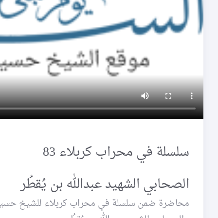
سلسلة في محراب كربلاء 83
الصحابي الشهيد عبدالله بن يُقطُر
محاضرة ضمن سلسلة في محراب كربلاء للشيخ حسين كو