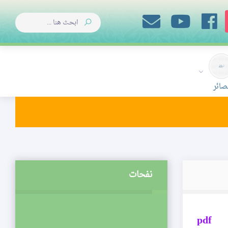
صائر
نفحات
pdf