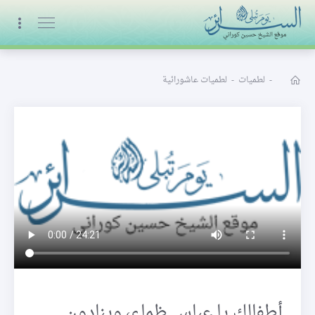
البث المباشر
-
لطميات
-
لطميات عاشورائية
أطفالك يا عباس ظماء، وينادون