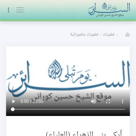
البث المباشر
-
لطميات
-
لطميات عاشورائية
أبكي بني الزهراء (العلياء)