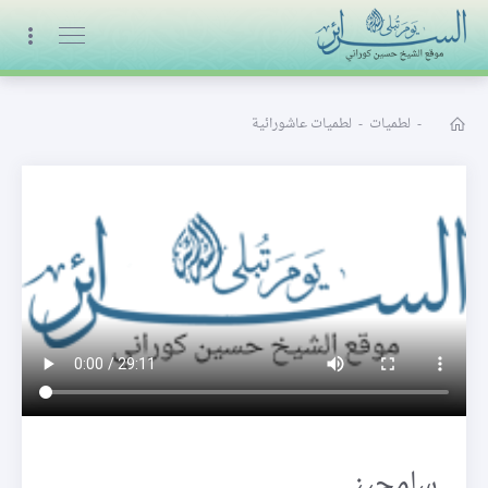
البث المباشر
-
لطميات
-
لطميات عاشورائية
سامحيني