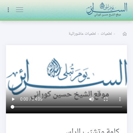
البث المباشر
-
لطميات
-
لطميات عاشورائية
كلمة وتشيّب الراس