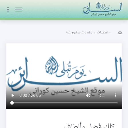
البث المباشر
-
لطميات
-
لطميات عاشورائية
كلك فضل وألطاف