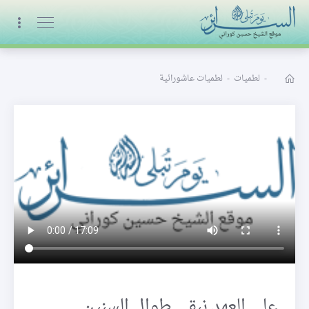
البث المباشر
-
لطميات
-
لطميات عاشورائية
على العهد نبقى طوال السنين