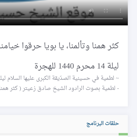
كثر همنا وتألمنا، يا بويا حرقوا خيامنا
ليلة 14 محرم 1440 للهجرة
~ لطمية في حسينية الصدّيقة الكبرى عليها السلام ليلة 14 محرم 1440 / 23 - 9 - 018
- لطمية بصوت الرادود الشيخ صادق زعيتر ( كثر همنا وت
حلقات البرنامج