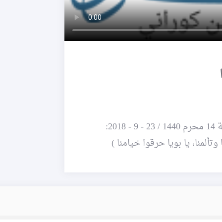
2:
ألمنا، يا بويا حرقوا خيامنا )